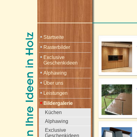
Startseite
Rasterbilder
Exclusive
Geschenkideen
Alphawing
Über uns
Leistungen
Bildergalerie
Küchen
Alphawing
Exclusive
Geschenkideen