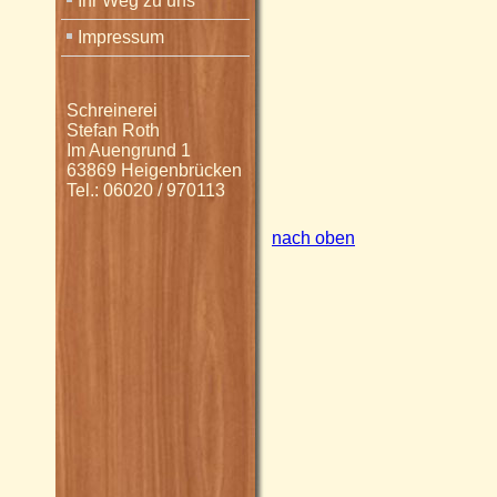
Ihr Weg zu uns
Impressum
Schreinerei
Stefan Roth
Im Auengrund 1
63869 Heigenbrücken
Tel.: 06020 / 970113
nach oben