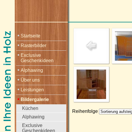
Startseite
Rasterbilder
Exclusive
Geschenkideen
Alphawing
Über uns
Leistungen
Bildergalerie
Küchen
Reihenfolge
Alphawing
Exclusive
Geschenkideen