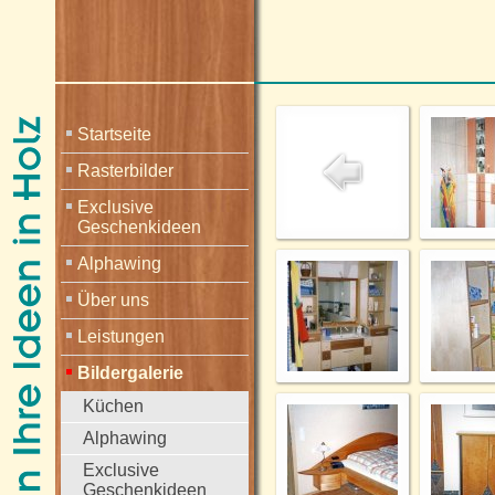
Startseite
Rasterbilder
Exclusive
Geschenkideen
Alphawing
Über uns
Leistungen
Bildergalerie
Küchen
Alphawing
Exclusive
Geschenkideen