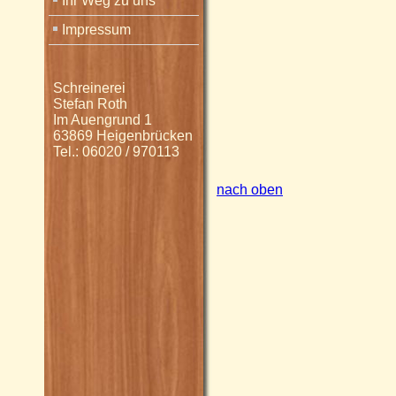
Ihr Weg zu uns
Impressum
Schreinerei
Stefan Roth
Im Auengrund 1
63869 Heigenbrücken
Tel.: 06020 / 970113
nach oben