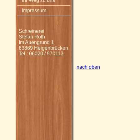
Ihr Weg zu uns
Impressum
Schreinerei
Stefan Roth
Im Auengrund 1
63869 Heigenbrücken
Tel.: 06020 / 970113
nach oben