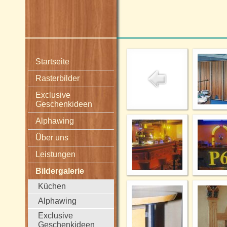
Startseite
Rasterbilder
Exclusive
Geschenkideen
Alphawing
Über uns
Leistungen
Bildergalerie
Küchen
Alphawing
Exclusive
Geschenkideen